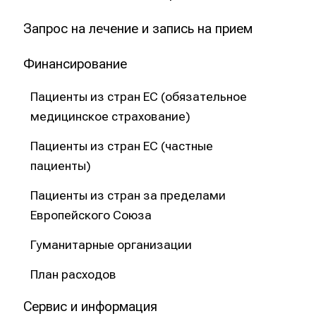
v
o
Запрос на лечение и запись на прием
n
1
Финансирование
0
b
Пациенты из стран ЕС (обязательное
i
медицинское страхование)
s
Пациенты из стран ЕС (частные
1
пациенты)
6
U
Пациенты из стран за пределами
h
Европейского Союза
r
b
Гуманитарные организации
e
i
План расходов
m
Сервис и информация
T