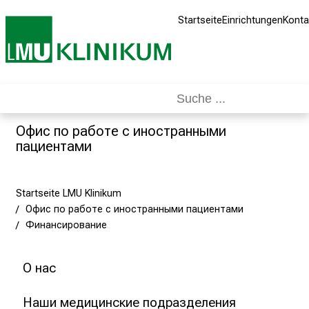
t
Startseite
Einrichtungen
Konta
s
i
c
h
d
i
e
Офис по работе с иностранными
L
пациентами
M
U
Startseite LMU Klinikum
M
Офис по работе с иностранными пациентами
e
Финансирование
d
i
z
О нас
i
n
Наши медицинские подразделения