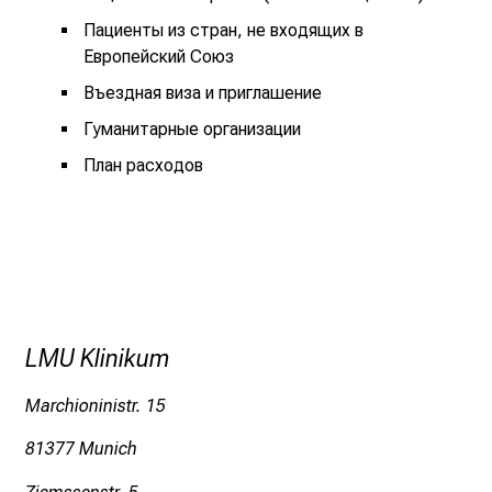
a
Пациенты из стран, не входящих в
m
Европейский Союз
p
Въездная виза и приглашение
u
s
Гуманитарные организации
G
План расходов
r
o
ß
h
a
d
e
LMU Klinikum
r
n
Marchioninistr. 15
m
81377 Munich
i
t