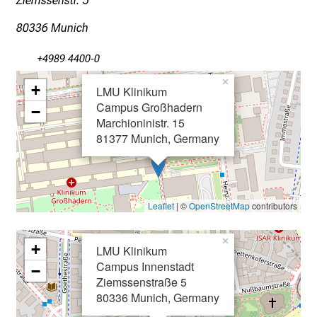
Ziemssenstr. 5
e
80336 Munich
i
n
+4989 4400-0
e
×
m
+
LMU Klinikum
v
Campus Großhadern
−
i
Marchioninistr. 15
e
81377 Munich, Germany
l
f
ä
Leaflet
| ©
OpenStreetMap
contributors
l
t
×
i
+
LMU Klinikum
g
Campus Innenstadt
−
e
Ziemssenstraße 5
n
80336 Munich, Germany
P