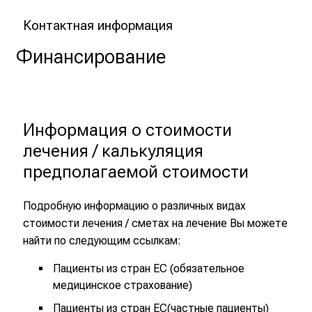
a
Контактная информация
g
d
Финансирование
e
r
O
f
Информация о стоимости 
f
лечения / калькуляция 
e
n
предполагаемой стоимости 
e
n
Подробную информацию о различных видах
T
стоимости лечения / сметах на лечение Bы можете
ü
найти по следующим ссылкам:
r
Пациенты из стран ЕС
(обязательное
a
медицинское страхование)
m
C
Пациенты из стран ЕС
(частные пациенты)