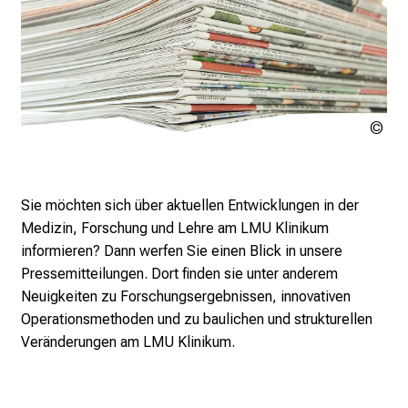
K
a
r
r
i
LM
e
Kli
r
e
t
Sie möchten sich über aktuellen Entwicklungen in der
a
Medizin, Forschung und Lehre am LMU Klinikum
g
informieren? Dann werfen Sie einen Blick in unsere
d
Pressemitteilungen. Dort finden sie unter anderem
e
Neuigkeiten zu Forschungsergebnissen, innovativen
r
Operationsmethoden und zu baulichen und strukturellen
P
Veränderungen am LMU Klinikum.
f
l