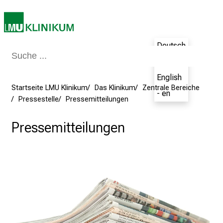
i
e
a
Deutsch
m
2
- de
7
English
.
Startseite LMU Klinikum
Das Klinikum
Zentrale Bereiche
- en
J
Pressestelle
Pressemitteilungen
u
n
Pressemitteilungen
i
2
0
2
5
d
e
n