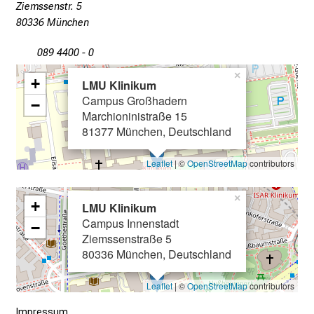
i
Ziemssenstr. 5
n
80336 München
T
089 4400 - 0
a
g
×
+
LMU Klinikum
v
Campus Großhadern
−
o
Marchioninistraße 15
l
81377 München, Deutschland
l
e
Leaflet
| ©
OpenStreetMap
contributors
r
i
×
+
LMU Klinikum
n
Campus Innenstadt
−
s
Ziemssenstraße 5
p
80336 München, Deutschland
i
r
Leaflet
| ©
OpenStreetMap
contributors
i
Impressum