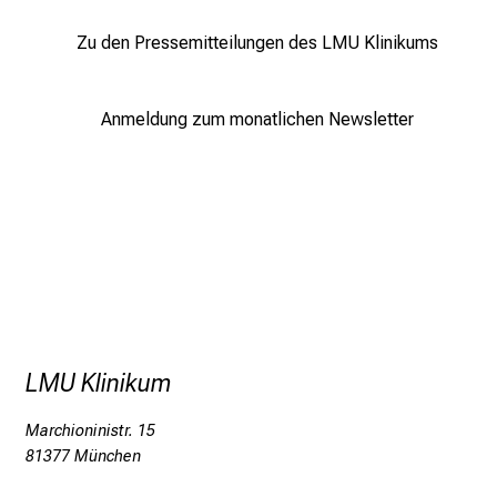
e
g
Zu den Pressemitteilungen des LMU Klinikums
e
a
m
Anmeldung zum monatlichen Newsletter
L
M
U
K
l
i
n
i
k
LMU Klinikum
u
m
Marchioninistr. 15
–
81377 München
e