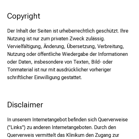
e
n
Copyright
S
i
Der Inhalt der Seiten ist urheberrechtlich geschützt. Ihre
e
Nutzung ist nur zum privaten Zweck zulässig.
v
Vervielfältigung, Änderung, Übersetzung, Verbreitung,
i
Nutzung oder öffentliche Wiedergabe der Informationen
e
oder Daten, insbesondere von Texten, Bild- oder
l
Tonmaterial ist nur mit ausdrücklicher vorheriger
f
schriftlicher Einwilligung gestattet.
ä
l
t
i
Disclaimer
g
e
In unserem Internetangebot befinden sich Querverweise
K
("Links") zu anderen Internetangeboten. Durch den
a
Querverweis vermittelt das Klinikum den Zugang zur