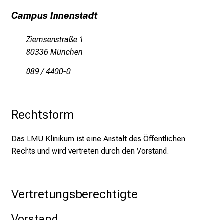
d
g
Campus Innenstadt
a
n
Ziemsenstraße 1
z
80336 München
h
089 / 4400-0
e
i
t
l
Rechtsform
i
c
Das LMU Klinikum ist eine Anstalt des Öffentlichen
h
Rechts und wird vertreten durch den Vorstand.
e
n
P
Vertretungsberechtigte
f
l
Vorstand