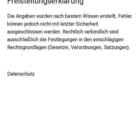
Freistellungserklärung
h
a
Die Angaben wurden nach bestem Wissen erstellt, Fehler
l
können jedoch nicht mit letzter Sicherheit
t
ausgeschlossen werden. Rechtlich verbindlich sind
e
ausschließlich die Festlegungen in den einschlägigen
n
Rechtsgrundlagen (Gesetze, Verordnungen, Satzungen).
S
i
e
s
Datenschutz
p
a
n
n
e
n
d
e