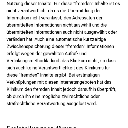
r
Nutzung dieser Inhalte. Für diese "fremden" Inhalte ist es
r
nicht verantwortlich, da es die Übermittlung der
i
Information nicht veranlasst, den Adressaten der
e
übermittelten Informationen nicht auswählt und die
r
übermittelten Informationen auch nicht ausgewählt oder
e
verändert hat. Auch eine automatische kurzzeitige
c
Zwischenspeicherung dieser "fremden" Informationen
h
erfolgt wegen der gewählten Aufruf- und
a
Verlinkungsmethodik durch das Klinikum nicht, so dass
n
sich auch keine Verantwortlichkeit des Klinikums für
c
diese "fremden" Inhalte ergibt. Bei erstmaligen
e
Verknüpfungen mit diesen Internetangeboten hat das
n
Klinikum den fremden Inhalt jedoch daraufhin überprüft,
u
ob durch ihn eine mögliche zivilrechtliche oder
n
strafrechtliche Verantwortung ausgelöst wird.
d
e
r