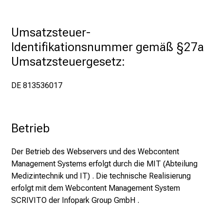
i
e
E
Umsatzsteuer-
x
Identifikationsnummer gemäß §27a 
p
Umsatzsteuergesetz:
e
r
DE 813536017
t
e
n
,
Betrieb
e
n
Der Betrieb des Webservers und des Webcontent
t
Management Systems erfolgt durch die MIT (Abteilung
d
Medizintechnik und IT) . Die technische Realisierung
e
erfolgt mit dem Webcontent Management System
c
SCRIVITO der Infopark Group GmbH .
k