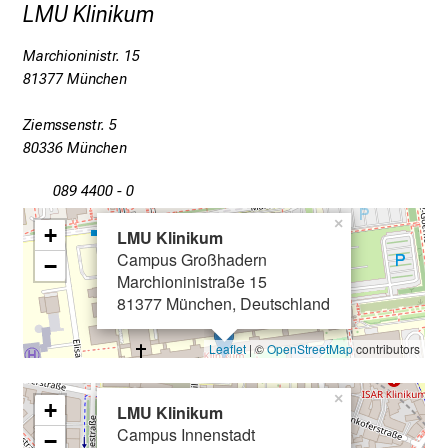
LMU Klinikum
I
n
Marchioninistr. 15
f
81377 München
o
r
Ziemssenstr. 5
m
80336 München
a
t
089 4400 - 0
i
×
+
LMU Klinikum
o
Campus Großhadern
n
−
Marchioninistraße 15
e
81377 München, Deutschland
n
z
Leaflet
| ©
OpenStreetMap
contributors
u
J
×
+
LMU Klinikum
o
Campus Innenstadt
b
−