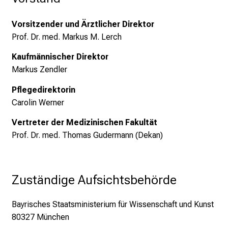
e
g
Vorsitzender und Ärztlicher Direktor
e
Prof. Dr. med. Markus M. Lerch
a
l
Kaufmännischer Direktor
l
Markus Zendler
t
Pflegedirektorin
a
Carolin Werner
g
.
Vertreter der Medizinischen Fakultät
T
Prof. Dr. med. Thomas Gudermann (Dekan)
r
e
f
Zuständige Aufsichtsbehörde
f
e
Bayrisches Staatsministerium für Wissenschaft und Kunst
n
80327 München
S