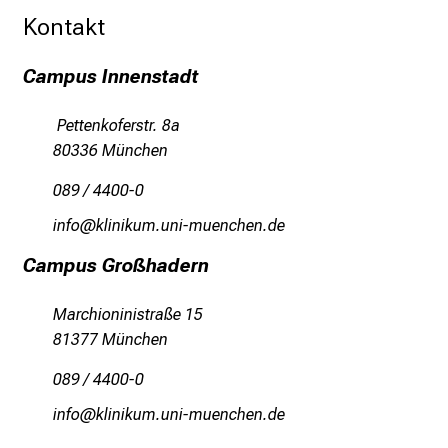
n
Kontakt
d
e
Campus Innenstadt
r
E
Pettenkoferstr. 8a
i
80336 München
n
089 / 4400-0
b
l
luWwü
oälulofv-fulGdvfiDuyzSiuemi
i
Campus Großhadern
c
k
Marchioninistraße 15
e
81377 München
i
n
089 / 4400-0
d
Jlu,wü
oälulofv ful_vfiuyziuemi
e
n