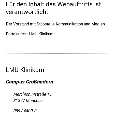
Für den Inhalt des Webauftritts ist
a
verantwortlich:
n
s
Der Vorstand mit Stabstelle Kommunikation und Medien
p
r
Portalauftritt LMU Klinikum
u
c
h
s
v
LMU Klinikum 
o
l
Campus Großhadern
l
e
Marchioninistraße 15
n
81377 München
u
n
089 / 4400-0