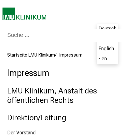
a
g
v
Deutsch
o
l
- de
l
English
e
Startseite LMU Klinikum
Impressum
- en
r
i
Impressum
n
s
LMU Klinikum, Anstalt des
p
öffentlichen Rechts
i
r
i
Direktion/Leitung
e
r
Der Vorstand
e