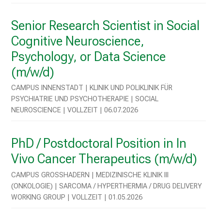
U
K
Senior Research Scientist in Social
l
Cognitive Neuroscience,
i
n
Psychology, or Data Science
i
(m/w/d)
k
u
CAMPUS INNENSTADT | KLINIK UND POLIKLINIK FÜR
PSYCHIATRIE UND PSYCHOTHERAPIE | SOCIAL
m
NEUROSCIENCE | VOLLZEIT | 06.07.2026
–
e
i
PhD / Postdoctoral Position in In
n
Vivo Cancer Therapeutics (m/w/d)
T
a
CAMPUS GROSSHADERN | MEDIZINISCHE KLINIK III (
g
ONKOLOGIE) | SARCOMA / HYPERTHERMIA / DRUG DELIVERY W
v
ORKING GROUP | VOLLZEIT | 01.05.2026
o