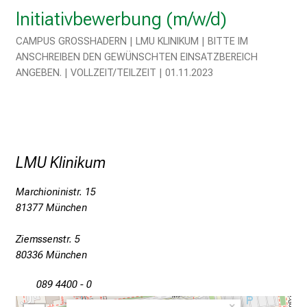
l
Initiativbewerbung (m/w/d)
l
e
CAMPUS GROSSHADERN | LMU KLINIKUM | BITTE IM A
r
NSCHREIBEN DEN GEWÜNSCHTEN EINSATZBEREICH A
NGEBEN. | VOLLZEIT/TEILZEIT | 01.11.2023
i
n
s
p
i
r
LMU Klinikum
i
Marchioninistr. 15
e
81377 München
r
e
Ziemssenstr. 5
n
80336 München
d
e
089 4400 - 0
r
×