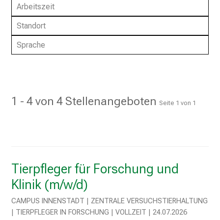
r
Arbeitszeit
e
Standort
t
a
Sprache
g
d
e
r
1 - 4 von 4 Stellenangeboten
P
Seite
1
von
1
f
l
e
g
e
Tierpfleger für Forschung und
a
Klinik (m/w/d)
m
L
CAMPUS INNENSTADT | ZENTRALE VERSUCHSTIERHALTUNG
M
| TIERPFLEGER IN FORSCHUNG | VOLLZEIT | 24.07.2026