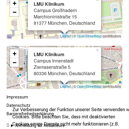
+
E
LMU Klinikum
Campus Großhadern
i
−
Marchioninistraße 15
n
81377 München, Deutschland
b
l
Leaflet
| ©
OpenStreetMap
contributors
i
c
×
+
k
LMU Klinikum
Campus Innenstadt
e
−
Ziemssenstraße 5
i
80336 München, Deutschland
n
d
Leaflet
| ©
OpenStreetMap
contributors
e
n
Impressum
a
Datenschutz
Zur Verbesserung der Funktion unserer Seite verwenden w
n
Barrierefreiheitserklärung
Cookies. Bitte beachten Sie, dass mit deaktivierten
s
Cookies einige Dienste nicht mehr funktionieren (z.B.
p
Anmeldung für Redakteure