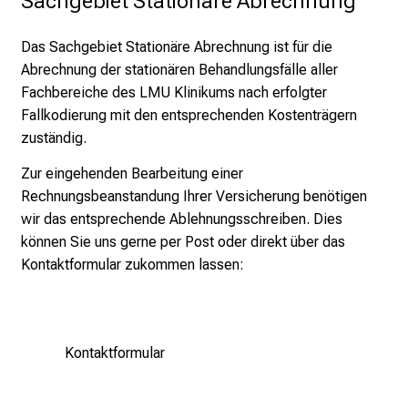
Sachgebiet Stationäre Abrechnung
t
089/4400-58242
d
Das Sachgebiet Stationäre Abrechnung ist für die
vgpofcejfpg
vimeful_vfiuyziu mi
e
Abrechnung der stationären Behandlungsfälle aller
c
Kristin Goldacker
Fachbereiche des LMU Klinikums nach erfolgter
k
Stv. Leitung Ambulante Abrechnung
Fallkodierung mit den entsprechenden Kostenträgern
e
zuständig.
n
089/4400-58248
S
Zur eingehenden Bearbeitung einer
i
089/4400-58242
Rechnungsbeanstandung Ihrer Versicherung benötigen
e
wir das entsprechende Ablehnungsschreiben. Dies
oplcdblu-xüSämgyoip
vim-ful+vfi,uWyziu mi
v
können Sie uns gerne per Post oder direkt über das
i
Kontaktformular zukommen lassen:
e
l
f
ä
Kontaktformular
l
t