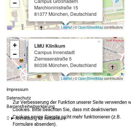
Campus Großhadern
s
−
Marchioninistraße 15
e
81377 München, Deutschland
n
S
Leaflet
| ©
OpenStreetMap
contributors
i
e
×
+
s
LMU Klinikum
Campus Innenstadt
i
−
Ziemssenstraße 5
c
80336 München, Deutschland
h
v
Leaflet
| ©
OpenStreetMap
contributors
o
n
Impressum
d
Datenschutz
Zur Verbesserung der Funktion unserer Seite verwenden w
e
Barrierefreiheitserklärung
Cookies. Bitte beachten Sie, dass mit deaktivierten
r
Cookies einige Dienste nicht mehr funktionieren (z.B.
g
Anmeldung für Redakteure
Formulare absenden).
e