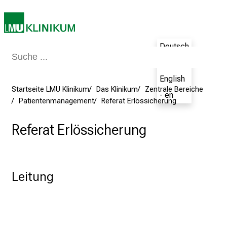
e
i
n
d
Deutsch
e
- de
n
a
English
n
Startseite LMU Klinikum
Das Klinikum
Zentrale Bereiche
- en
Patientenmanagement
Referat Erlössicherung
s
p
Referat Erlössicherung
r
u
c
h
Leitung
s
v
o
l