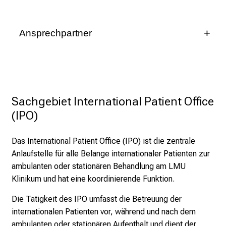
n
e
Ansprechpartner
n
d
Nicole Klemm
e
Leitung Privatliquidation
I
n
089 4400-72152
f
Sachgebiet International Patient Office 
o
089 4400-75142
(IPO)
r
ulyüäitoäivv
vimeful_vfiuyziu mi
m
Das International Patient Office (IPO) ist die zentrale
a
Anlaufstelle für alle Belange internationaler Patienten zur
t
ambulanten oder stationären Behandlung am LMU
i
Klinikum und hat eine koordinierende Funktion.
o
n
Die Tätigkeit des IPO umfasst die Betreuung der
e
internationalen Patienten vor, während und nach dem
n
ambulanten oder stationären Aufenthalt und dient der