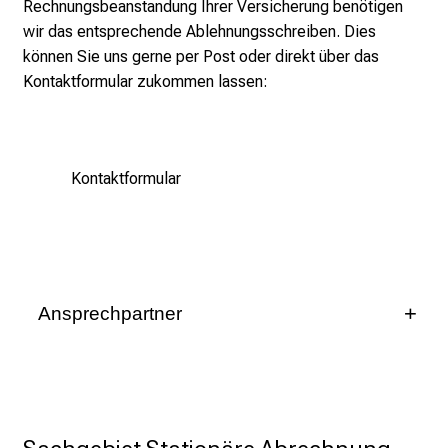
Rechnungsbeanstandung Ihrer Versicherung benötigen
f
wir das entsprechende Ablehnungsschreiben. Dies
f
können Sie uns gerne per Post oder direkt über das
e
Kontaktformular zukommen lassen:
n
S
i
e
Kontaktformular
E
x
p
e
r
t
Ansprechpartner
e
Markus Bura
n
Leitung Ambulante Abrechnung
,
e
089/4400-58240
n