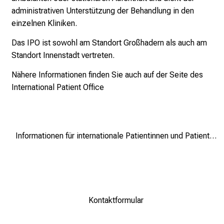
z
administrativen Unterstützung der Behandlung in den
u
einzelnen Kliniken.
J
Das IPO ist sowohl am Standort Großhadern als auch am
o
Standort Innenstadt vertreten.
b
s
Nähere Informationen finden Sie auch auf der Seite des
,
International Patient Office
A
u
s
b
Informationen für internationale Patientinnen und Patienten
i
l
d
u
n
Kontaktformular
g
e