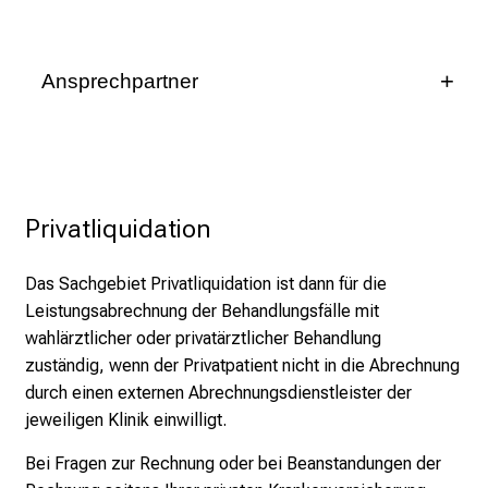
i
g
e
Ansprechpartner
K
Elke Sailer-Kreutz
a
r
Leitung Stationäre Abrechnung
r
i
089/4400-75157
Privatliquidation
e
089/4400-72177
r
Das Sachgebiet Privatliquidation ist dann für die
e
Näo,i RgJlaäip
vim fulhvfiuyzdiusmi
Leistungsabrechnung der Behandlungsfälle mit
c
Nadine Hommann
wahlärztlicher oder privatärztlicher Behandlung
h
Stv. Leitung Stationäre Abrechnung
zuständig, wenn der Privatpatient nicht in die Abrechnung
a
durch einen externen Abrechnungsdienstleister der
n
089/4400-72156
jeweiligen Klinik einwilligt.
c
e
089/4400-72123
Bei Fragen zur Rechnung oder bei Beanstandungen der
n