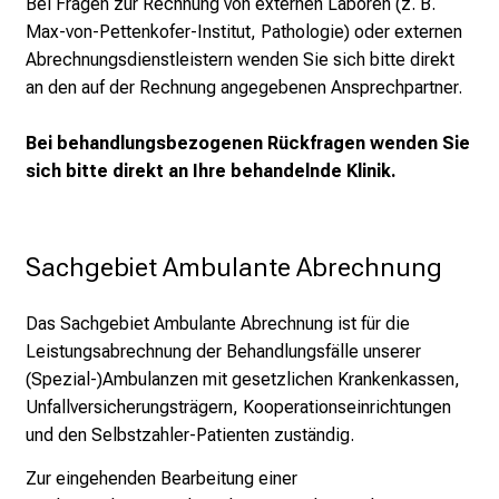
Bei Fragen zur Rechnung von externen Laboren (z. B.
e
Max-von-Pettenkofer-Institut, Pathologie) oder externen
n
Abrechnungsdienstleistern wenden Sie sich bitte direkt
P
an den auf der Rechnung angegebenen Ansprechpartner.
f
l
Bei behandlungsbezogenen Rückfragen wenden Sie
e
sich bitte direkt an
Ihre behandelnde Klinik
.
g
e
a
l
Sachgebiet Ambulante Abrechnung
l
t
Das Sachgebiet Ambulante Abrechnung ist für die
a
Leistungsabrechnung der Behandlungsfälle unserer
g
(Spezial-)Ambulanzen mit gesetzlichen Krankenkassen,
.
Unfallversicherungsträgern, Kooperationseinrichtungen
T
und den Selbstzahler-Patienten zuständig.
r
Zur eingehenden Bearbeitung einer
e