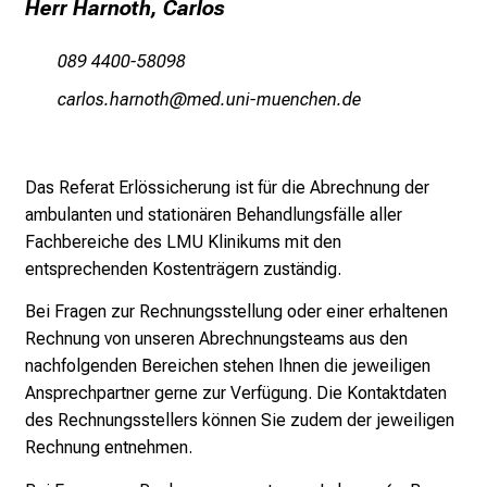
l
Herr Harnoth, Carlos
e
n
089 4400-58098
u
ygpäüc zgpuübz
vimsful_vfiuyziu mi
n
d
g
Das Referat Erlössicherung ist für die Abrechnung der
a
ambulanten und stationären Behandlungsfälle aller
n
Fachbereiche des LMU Klinikums mit den
z
entsprechenden Kostenträgern zuständig.
h
e
Bei Fragen zur Rechnungsstellung oder einer erhaltenen
i
Rechnung von unseren Abrechnungsteams aus den
t
nachfolgenden Bereichen stehen Ihnen die jeweiligen
l
Ansprechpartner gerne zur Verfügung. Die Kontaktdaten
i
des Rechnungsstellers können Sie zudem der jeweiligen
c
Rechnung entnehmen.
h