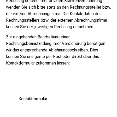
Rechnung seitens Ihrer privaten Krankenversicherung
ugm:luiszüvvguu
vimDefulGvfinuyziuSsmi
u
wenden Sie sich bitte stets an den Rechnungssteller bzw.
n
die externe Abrechnungsfirma. Die Kontaktdaten des
d
Rechnungsstellers bzw. der externen Abrechnungsfirma
e
können Sie der jeweiligen Rechnung entnehmen.
r
h
Zur eingehenden Bearbeitung einer
a
Rechnungsbeanstandung Ihrer Versicherung benötigen
l
wir das entsprechende Ablehnungsschreiben. Dies
t
können Sie uns gerne per Post oder direkt über das
e
Kontaktformular zukommen lassen:
n
S
i
e
s
Kontaktformular
p
a
n