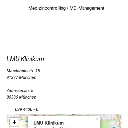
t
K
Medizincontrolling / MD-Management
o
l
l
e
g
e
n
LMU Klinikum
a
Marchioninistr. 15
u
81377 München
s
u
Ziemssenstr. 5
n
80336 München
d
l
089 4400 - 0
a
×
+
s
LMU Klinikum