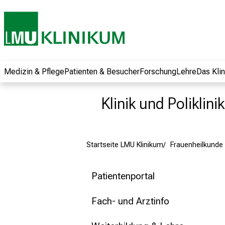
und erhalten Sie
spannende
Informationen zu
Jobs, Ausbildungen
und
Weiterbildungen.
Medizin & Pflege
Patienten & Besucher
Forschung
Lehre
Das Kli
Kommen Sie
vorbei, tauschen
Klinik und Poliklin
Sie sich mit
Kollegen aus und
lassen Sie sich von
Startseite LMU Klinikum
Frauenheilkunde 
der gelebten
Pflegewissenschaft
begeistern – ganz
Patientenportal
unverbindlich und
ohne Anmeldung.
Fach- und Arztinfo