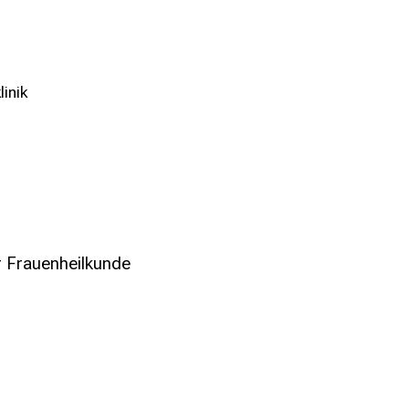
inik
r Frauenheilkunde