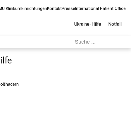
MU Klinikum
Einrichtungen
Kontakt
Presse
International Patient Office
Ukraine-Hilfe
Notfall
ilfe
Großhadern