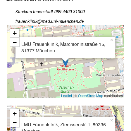
c
e
Klinikum Innenstadt 089 4400 31000
n
wpgfiuoälulo
vimefulrvfiuyziu-mi
u
n
+
d
×
−
LMU Frauenklinik, Marchioninistraße 15,
e
81377 München
r
h
a
l
t
e
n
Leaflet
| ©
OpenStreetMap
contributors
S
i
+
e
×
−
LMU Frauenklinik, Ziemssenstr. 1, 80336
s
München