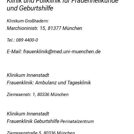
Klinik und Poliklinik für Frauenheilkunde
und Geburtshilfe
l
t
Klinikum Großhadern:
i
Marchioninistr. 15, 81377 München
g
e
Tel.: 089 4400-0
K
E-Mail: frauenklinik@med.uni-muenchen.de
a
r
r
i
Klinikum Innenstadt
e
Frauenklinik: Ambulanz und Tagesklinik
r
Ziemssenstr. 1, 80336 München
e
c
h
Klinikum Innenstadt
a
Frauenklinik Geburtshilfe
Perinatalzentrum
n
Ziemssenstraße 5, 80336 München