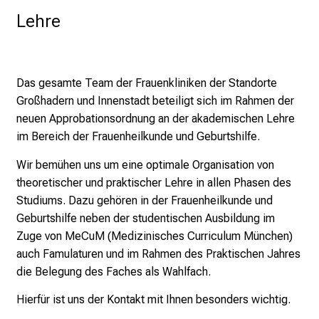
s
Lehre
p
i
r
i
Das gesamte Team der Frauenkliniken der Standorte
e
Großhadern und Innenstadt beteiligt sich im Rahmen der
r
neuen Approbationsordnung an der akademischen Lehre
e
im Bereich der Frauenheilkunde und Geburtshilfe.
n
Wir bemühen uns um eine optimale Organisation von
d
theoretischer und praktischer Lehre in allen Phasen des
e
Studiums. Dazu gehören in der Frauenheilkunde und
r
Geburtshilfe neben der studentischen Ausbildung im
E
Zuge von MeCuM (Medizinisches Curriculum München)
i
auch Famulaturen und im Rahmen des Praktischen Jahres
n
die Belegung des Faches als Wahlfach.
b
l
Hierfür ist uns der Kontakt mit Ihnen besonders wichtig.
i