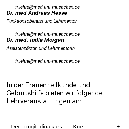
o
wp/äizpi
vimsful_vfiuyziuemi
l
Dr. med Andreas Hesse
l
Funktionsoberarzt und Lehrmentor
e
n
wpsäizpi
v::imefulrvfWiuyziu-mi
Dr. med. India Morgan
u
n
Assistenzärztin und Lehrmentorin
d
wp äizpi
vim ful_vfiuyziu mi
g
a
n
z
In der Frauenheilkunde und 
h
Geburtshilfe bieten wir folgende 
e
Lehrveranstaltungen an:
i
t
l
Der Longitudinalkurs – L-Kurs
i