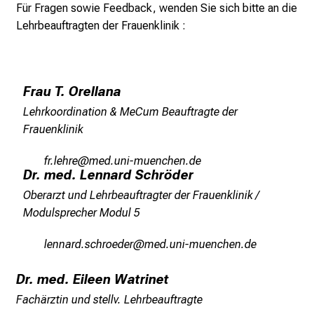
Für Fragen sowie Feedback, wenden Sie sich bitte an die
c
Lehrbeauftragten der Frauenklinik :
k
e
i
n
Frau T. Orellana
d
Lehrkoordination & MeCum Beauftragte der
e
Frauenklinik
n
a
wpeäizpni
vim ful_vfiuyziusWmi
n
Dr. med. Lennard Schröder
s
Oberarzt und Lehrbeauftragter der Frauenklinik /
p
Modulsprecher Modul 5
r
u
äiuugpmscyzpüimip
vimsful_vfiuyziu-mi
c
h
Dr. med. Eileen Watrinet
s
Fachärztin und stellv. Lehrbeauftragte
v