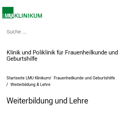
k
u
m
–
e
Medizin & Pflege
Patienten & Besucher
Forschung
Lehre
Das Kli
i
n
Klinik und Poliklinik für Frauenheilkunde und
T
Geburtshilfe
a
g
v
Startseite LMU Klinikum
Frauenheilkunde und Geburtshilfe
o
Weiterbildung & Lehre
l
l
Weiterbildung und Lehre
e
r
i
n