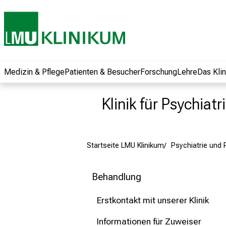
und erhalten Sie
spannende
Informationen zu
Jobs, Ausbildungen
und
Weiterbildungen.
Medizin & Pflege
Patienten & Besucher
Forschung
Lehre
Das Kli
Kommen Sie
vorbei, tauschen
Klinik für Psychiat
Sie sich mit
Kollegen aus und
lassen Sie sich von
Startseite LMU Klinikum
Psychiatrie und
der gelebten
Pflegewissenschaft
begeistern – ganz
Behandlung
unverbindlich und
ohne Anmeldung.
Erstkontakt mit unserer Klinik
Informationen für Zuweiser