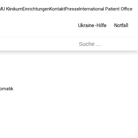
MU Klinikum
Einrichtungen
Kontakt
Presse
International Patient Office
Ukraine-Hilfe
Notfall
somatik