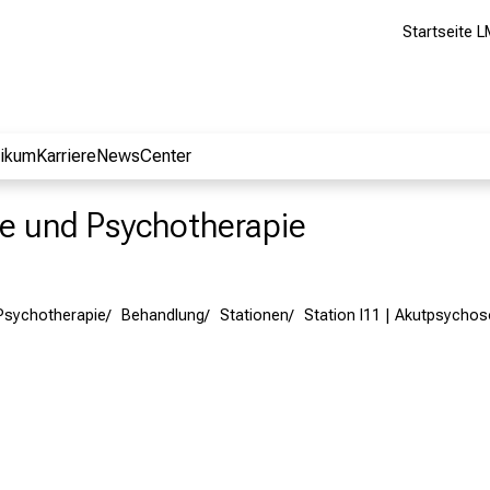
Startseite L
nikum
Karriere
NewsCenter
rie und Psychotherapie
 Psychotherapie
Behandlung
Stationen
Station I11 | Akutpsycho