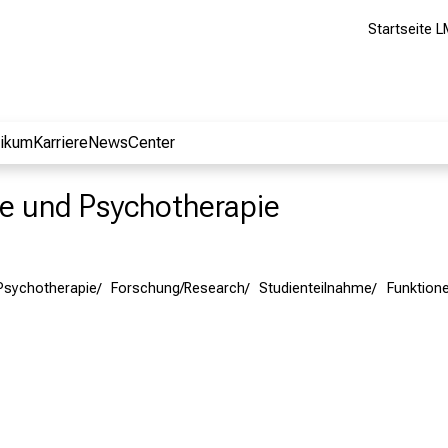
Startseite L
nikum
Karriere
NewsCenter
rie und Psychotherapie
 Psychotherapie
Forschung/Research
Studienteilnahme
Funktione