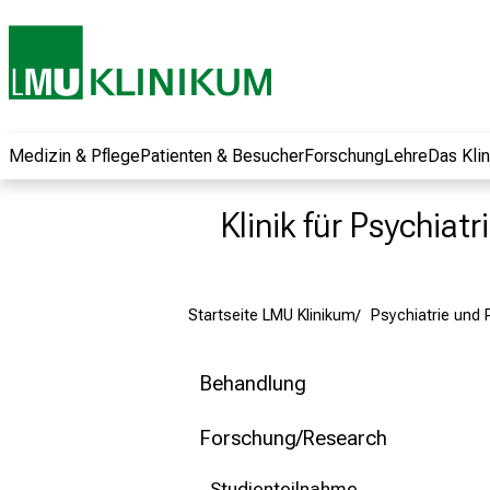
und erhalten Sie
spannende
Informationen zu
Jobs, Ausbildungen
und
Weiterbildungen.
Medizin & Pflege
Patienten & Besucher
Forschung
Lehre
Das Kli
Kommen Sie
vorbei, tauschen
Klinik für Psychiat
Sie sich mit
Kollegen aus und
lassen Sie sich von
Startseite LMU Klinikum
Psychiatrie und
der gelebten
Pflegewissenschaft
begeistern – ganz
Behandlung
unverbindlich und
ohne Anmeldung.
Forschung/Research
Studienteilnahme