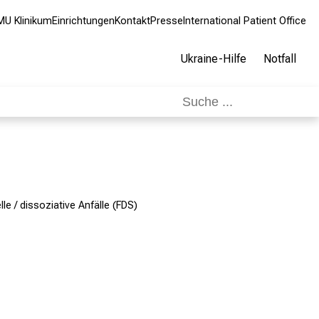
MU Klinikum
Einrichtungen
Kontakt
Presse
International Patient Office
Ukraine-Hilfe
Notfall
lle / dissoziative Anfälle (FDS)