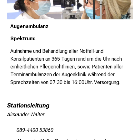
L
M
LM
U
Kli
Augenambulanz
K
l
Spektrum:
i
Aufnahme und Behandlung aller Notfall-und
n
Konsilpatienten an 365 Tagen rund um die Uhr nach
i
einheitlichen Pflegerichtlinien, sowie Patienten aller
k
Terminambulanzen der Augenklinik während der
u
Sprechzeiten von 07:30 bis 16:00Uhr. Versorgung.
m
–
e
Stationsleitung
i
Alexander Walter
n
T
089-4400 53860
a
g