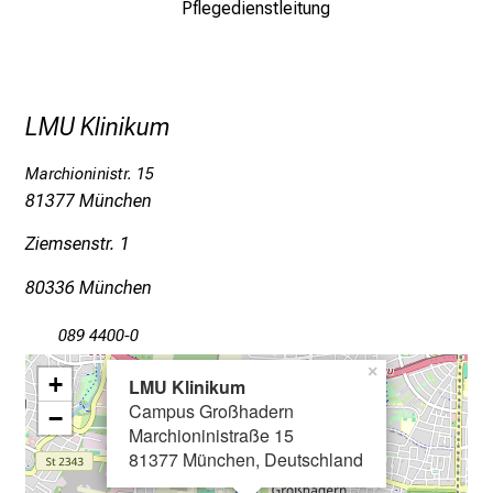
a
Pflegedienstleitung
n
z
h
e
LMU Klinikum
i
t
Marchioninistr. 15
l
81377 München
i
Ziemsenstr. 1
c
h
80336 München
e
n
089 4400-0
P
×
+
LMU Klinikum
f
Campus Großhadern
l
−
Marchioninistraße 15
e
81377 München, Deutschland
g