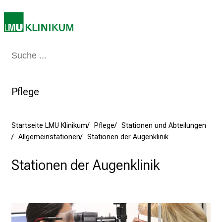
i
e
r
e
Medizin & Pflege
Patienten & Besucher
Forschung
Lehre
Das Kli
t
a
g
Pflege
d
e
r
Startseite LMU Klinikum
Pflege
Stationen und Abteilungen
P
Allgemeinstationen
Stationen der Augenklinik
f
l
Stationen der Augenklinik
e
g
e
a
m