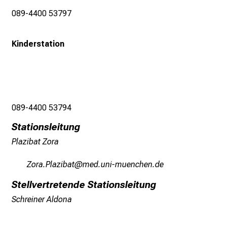
s
089-4400 53797
p
r
Kinderstation
u
c
h
s
v
089-4400 53794
o
l
Stationsleitung
l
Plazibat Zora
e
n
LüpgePägßljgb
vimsfulGvfiuyziuemi
u
Stellvertretende Stationsleitung
n
Schreiner Aldona
d
g