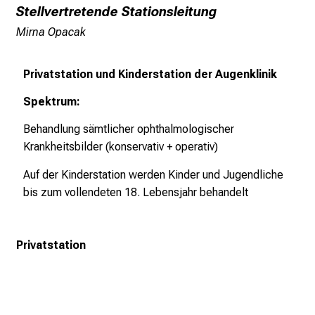
Stellvertretende Stationsleitung
e
Mirna Opacak
r
E
i
Privatstation und Kinderstation der Augenklinik
n
Spektrum:
b
l
Behandlung sämtlicher ophthalmologischer
i
Krankheitsbilder (konservativ + operativ)
c
k
Auf der Kinderstation werden Kinder und Jugendliche
e
bis zum vollendeten 18. Lebensjahr behandelt
i
n
d
Privatstation
e
n
a
n