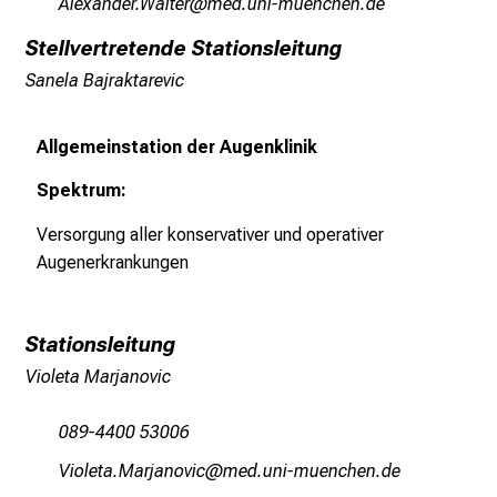
Fäiƒgumip-Ugäbip
vim/fulrvfiuyziSu-mi
v
Stellvertretende Stationsleitung
o
l
Sanela Bajraktarevic
l
e
Allgemeinstation der Augenklinik
r
i
Spektrum:
n
Versorgung aller konservativer und operativer
s
Augenerkrankungen
p
i
r
Stationsleitung
i
Violeta Marjanovic
e
r
089-4400 53006
e
n
ÖlüäibgeOgpkguüqly
vim-ful_vfiduyz;iu mi
d