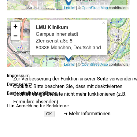
e
Leaflet
| ©
OpenStreetMap
contributors
a
l
×
l
+
LMU Klinikum
t
Campus Innenstadt
−
a
Ziemsenstraße 5
80336 München, Deutschland
g
.
T
Leaflet
| ©
OpenStreetMap
contributors
r
Impressum
e
Zur Verbesserung der Funktion unserer Seite verwenden w
f
Datenschutz
Cookies. Bitte beachten Sie, dass mit deaktivierten
f
Barrierefreiheitserklärung
Cookies einige Dienste nicht mehr funktionieren (z.B.
e
Formulare absenden).
Anmeldung für Redakteure
n
➜
Mehr Informationen
OK
S
i
2026 © LMU Klinikum - Pflege
e