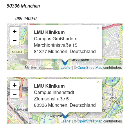
i
80336 München
n
T
089 4400-0
a
×
+
LMU Klinikum
g
Campus Großhadern
−
v
Marchioninistraße 15
o
81377 München, Deutschland
l
l
Leaflet
| ©
OpenStreetMap
contributors
e
r
×
+
i
LMU Klinikum
n
Campus Innenstadt
−
Ziemsenstraße 5
s
80336 München, Deutschland
p
i
r
Leaflet
| ©
OpenStreetMap
contributors
i