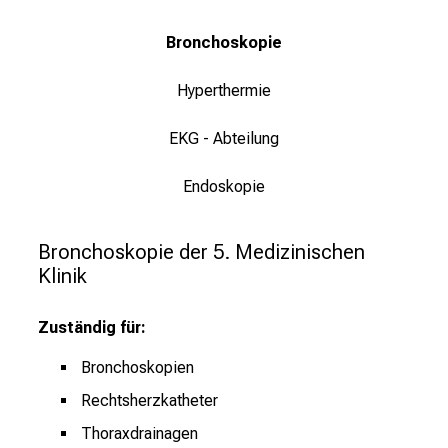
n
K
Bronchoskopie
a
r
Hyperthermie
r
i
EKG - Abteilung
e
r
Endoskopie
e
t
Bronchoskopie der 5. Medizinischen 
a
Klinik
g
d
Zuständig für:
e
r
Bronchoskopien
P
Rechtsherzkatheter
f
Thoraxdrainagen
l