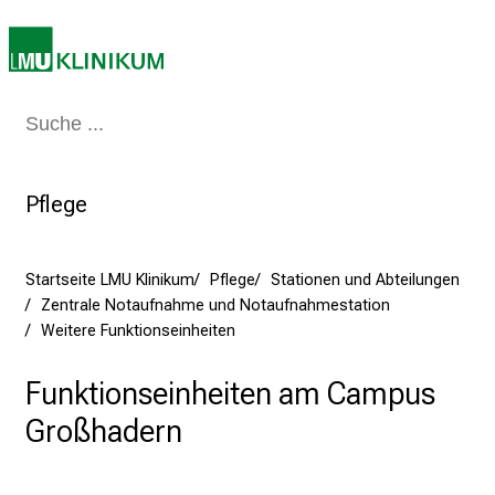
S
i
e
a
m
Medizin & Pflege
Patienten & Besucher
Forschung
Lehre
Das Kli
2
7
Pflege
.
J
u
Startseite LMU Klinikum
Pflege
Stationen und Abteilungen
n
Zentrale Notaufnahme und Notaufnahmestation
i
Weitere Funktionseinheiten
2
0
Funktionseinheiten am Campus
2
Großhadern
5
d
e