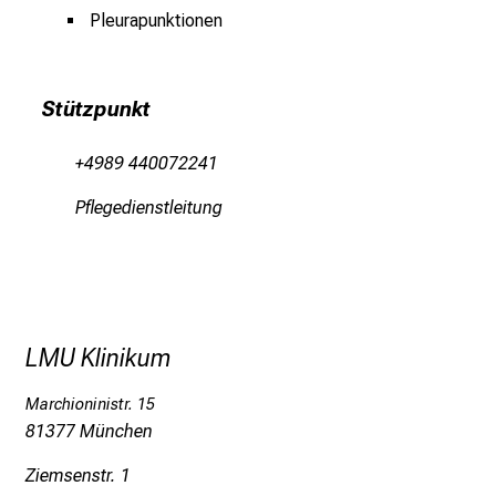
e
Pleurapunktionen
g
e
a
Stützpunkt
m
L
+4989 440072241
M
Pflegedienstleitung
U
K
l
i
n
i
LMU Klinikum
k
u
Marchioninistr. 15
m
81377 München
–
Ziemsenstr. 1
e