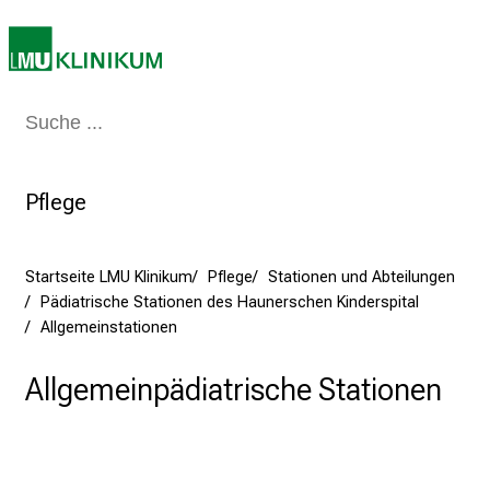
m
2
7
.
J
Medizin & Pflege
Patienten & Besucher
Forschung
Lehre
Das Kli
u
n
i
Pflege
2
0
Startseite LMU Klinikum
Pflege
Stationen und Abteilungen
2
Pädiatrische Stationen des Haunerschen Kinderspital
5
Allgemeinstationen
d
e
Allgemeinpädiatrische Stationen
n
K
a
r