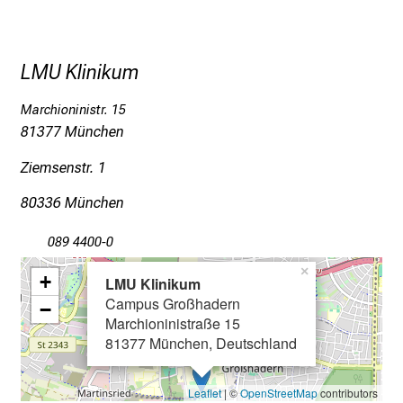
g
v
o
LMU Klinikum
l
l
Marchioninistr. 15
e
81377 München
r
Ziemsenstr. 1
i
n
80336 München
s
p
089 4400-0
i
×
+
r
LMU Klinikum
Campus Großhadern
i
−
Marchioninistraße 15
e
81377 München, Deutschland
r
e
n
Leaflet
| ©
OpenStreetMap
contributors