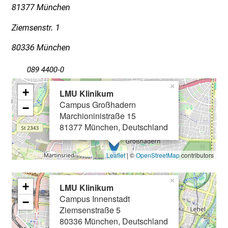
n
81377 München
T
a
Ziemsenstr. 1
g
80336 München
v
o
089 4400-0
l
×
+
l
LMU Klinikum
e
Campus Großhadern
−
Marchioninistraße 15
r
81377 München, Deutschland
i
n
s
Leaflet
| ©
OpenStreetMap
contributors
p
i
×
+
LMU Klinikum
r
Campus Innenstadt
−
i
Ziemsenstraße 5
e
80336 München, Deutschland