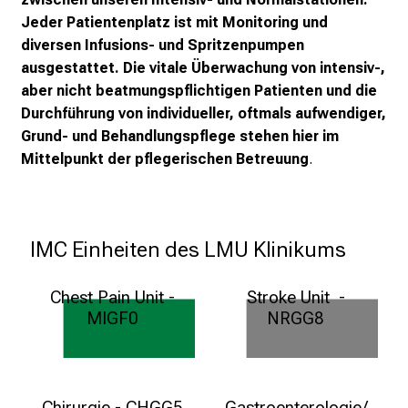
Jeder Patientenplatz ist mit Monitoring und
a
diversen Infusions- und Spritzenpumpen
r
ausgestattet. Die vitale Überwachung von intensiv-,
r
aber nicht beatmungspflichtigen Patienten und die
i
Durchführung von individueller, oftmals aufwendiger,
e
Grund- und Behandlungspflege stehen hier im
r
Mittelpunkt der pflegerischen Betreuung
.
e
t
a
g
IMC Einheiten des LMU Klinikums
d
e
Chest Pain Unit -
Stroke Unit -
r
MIGF0
NRGG8
P
f
Kardiologie
Neurologie
l
Weitere Informationen
Weitere Informationen
e
Chirurgie - CHGG5
Gastroenterologie/