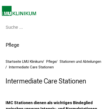
e
a
m
2
Medizin & Pflege
Patienten & Besucher
Forschung
Lehre
Das Kli
7
.
J
Pflege
u
n
i
Startseite LMU Klinikum
Pflege
Stationen und Abteilungen
2
Intermediate Care Stationen
0
2
Intermediate Care Stationen
5
d
e
IMC Stationen dienen als wichtiges Bindeglied
n
zwischen unseren Intensiv- und Normalstationen.
K