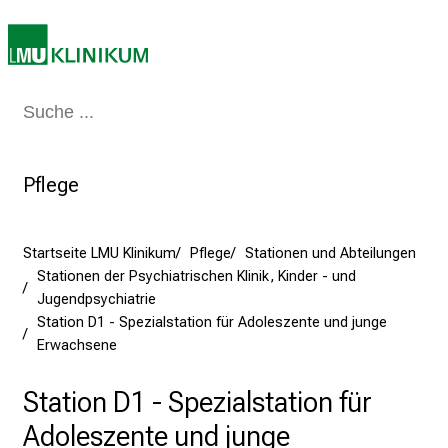
e
a
m
2
7
Medizin & Pflege
Patienten & Besucher
Forschung
Lehre
Das Kli
.
J
u
Pflege
n
i
Startseite LMU Klinikum
Pflege
Stationen und Abteilungen
2
Stationen der Psychiatrischen Klinik, Kinder - und
0
Jugendpsychiatrie
2
Station D1 - Spezialstation für Adoleszente und junge
5
Erwachsene
d
e
Station D1 - Spezialstation für
n
Adoleszente und junge
K