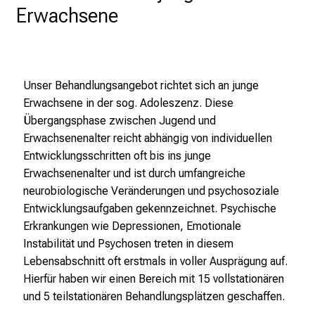
a
Erwachsene
r
r
i
e
Unser Behandlungsangebot richtet sich an junge
r
Erwachsene in der sog. Adoleszenz. Diese
e
Übergangsphase zwischen Jugend und
t
Erwachsenenalter reicht abhängig von individuellen
a
Entwicklungsschritten oft bis ins junge
g
Erwachsenenalter und ist durch umfangreiche
d
neurobiologische Veränderungen und psychosoziale
e
Entwicklungsaufgaben gekennzeichnet. Psychische
r
Erkrankungen wie Depressionen, Emotionale
P
Instabilität und Psychosen treten in diesem
f
Lebensabschnitt oft erstmals in voller Ausprägung auf.
l
Hierfür haben wir einen Bereich mit 15 vollstationären
e
und 5 teilstationären Behandlungsplätzen geschaffen.
g