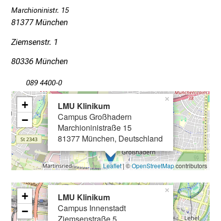
T
Marchioninistr. 15
a
81377 München
g
Ziemsenstr. 1
v
o
80336 München
l
l
089 4400-0
e
×
+
LMU Klinikum
r
Campus Großhadern
i
−
Marchioninistraße 15
n
81377 München, Deutschland
s
p
Leaflet
| ©
OpenStreetMap
contributors
i
r
×
i
+
LMU Klinikum
e
Campus Innenstadt
−
r
Ziemsenstraße 5