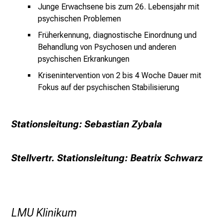
e
Junge Erwachsene bis zum 26. Lebensjahr mit
a
psychischen Problemen
m
Früherkennung, diagnostische Einordnung und
L
Behandlung von Psychosen und anderen
M
psychischen Erkrankungen
U
Krisenintervention von 2 bis 4 Woche Dauer mit
K
Fokus auf der psychischen Stabilisierung
l
i
n
Stationsleitung: Sebastian Zybala
i
k
u
Stellvertr. Stationsleitung: Beatrix Schwarz
m
–
e
i
LMU Klinikum
n