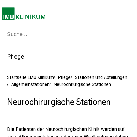
a
m
2
7
.
Medizin & Pflege
Patienten & Besucher
Forschung
Lehre
Das Kli
J
u
n
Pflege
i
2
Startseite LMU Klinikum
Pflege
Stationen und Abteilungen
0
Allgemeinstationen
Neurochirurgische Stationen
2
5
Neurochirurgische Stationen
d
e
n
K
Die Patienten der Neurochirurgischen Klinik werden auf
a
zwei Allgemeinstationen oder einer Wahlleistungsstation