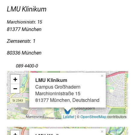
a
LMU Klinikum
g
v
Marchioninistr. 15
o
81377 München
l
Ziemsenstr. 1
l
e
80336 München
r
i
089 4400-0
n
×
+
s
LMU Klinikum
Campus Großhadern
p
−
Marchioninistraße 15
i
81377 München, Deutschland
r
i
e
Leaflet
| ©
OpenStreetMap
contributors
r
e
×