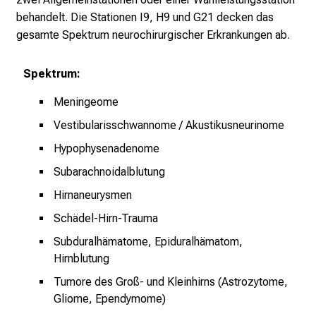
r
behandelt. Die Stationen I9, H9 und G21 decken das
r
gesamte Spektrum neurochirurgischer Erkrankungen ab.
i
e
Spektrum:
r
e
Meningeome
t
Vestibularisschwannome / Akustikusneurinome
a
g
Hypophysenadenome
d
Subarachnoidalblutung
e
Hirnaneurysmen
r
P
Schädel-Hirn-Trauma
f
Subduralhämatome, Epiduralhämatom,
l
Hirnblutung
e
Tumore des Groß- und Kleinhirns (Astrozytome,
g
Gliome, Ependymome)
e