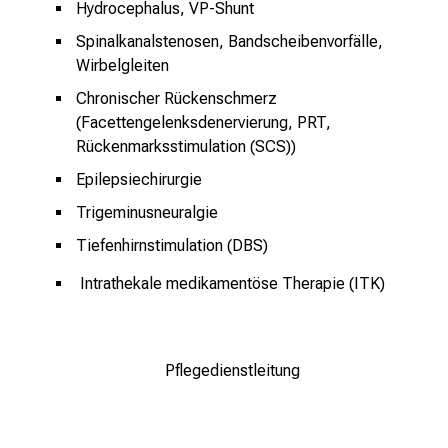
Hydrocephalus, VP-Shunt
a
m
Spinalkanalstenosen, Bandscheibenvorfälle,
L
Wirbelgleiten
M
Chronischer Rückenschmerz
U
(Facettengelenksdenervierung, PRT,
K
Rückenmarksstimulation (SCS))
l
Epilepsiechirurgie
i
n
Trigeminusneuralgie
i
Tiefenhirnstimulation (DBS)
k
I
ntrathekale medikamentöse Therapie (ITK)
u
m
–
e
Pflegedienstleitung
i
n
T