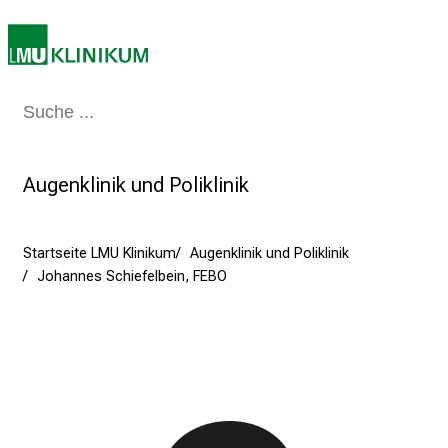
e
b
e
n
S
Medizin & Pflege
Patienten & Besucher
Forschung
Lehre
Das Kli
i
e
a
Augenklinik und Poliklinik
m
2
7
Startseite LMU Klinikum
Augenklinik und Poliklinik
Johannes Schiefelbein, FEBO
.
J
u
n
i
2
0