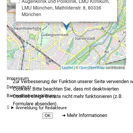
Augenklinik und Poliklinik, LMU Klinikum,
u
LMU München, Mathildenstr. 8, 80336
m
München
–
e
i
n
T
a
g
Leaflet
| ©
OpenStreetMap
contributors
v
o
Impressum
Zur Verbesserung der Funktion unserer Seite verwenden w
l
Datenschutz
Cookies. Bitte beachten Sie, dass mit deaktivierten
l
Barrierefreiheitserklärung
Cookies einige Dienste nicht mehr funktionieren (z.B.
e
Formulare absenden).
r
Anmeldung für Redakteure
i
➜
Mehr Informationen
OK
n
s
2026 © LMU Klinikum - Augenklinik und Poliklinik