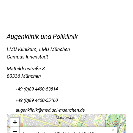
r
P
f
l
e
Augenklinik und Poliklinik
g
e
LMU Klinikum, LMU München
a
Campus Innenstadt
m
Mathildenstraße 8
L
80336 München
M
U
+49 (0)89 4400-53814
K
l
+49 (0)89 4400-55160
i
gfxiuoälulo
vimsfulrvfiuyziu-mi
n
+
i
k
−
×