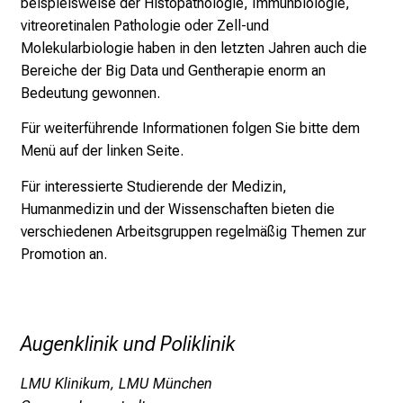
g
beispielsweise der Histopathologie, Immunbiologie,
e
vitreoretinalen Pathologie oder Zell-und
a
Molekularbiologie haben in den letzten Jahren auch die
m
Bereiche der Big Data und Gentherapie enorm an
L
Bedeutung gewonnen.
M
Für weiterführende Informationen folgen Sie bitte dem
U
Menü auf der linken Seite.
K
l
Für interessierte Studierende der Medizin,
i
Humanmedizin und der Wissenschaften bieten die
n
verschiedenen Arbeitsgruppen regelmäßig Themen zur
i
Promotion an.
k
u
m
–
Augenklinik und Poliklinik
e
LMU Klinikum, LMU München
i