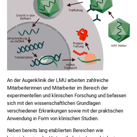
K
a
r
r
i
e
r
e
t
LMU
a
Augenklinik
g
An der Augenklinik der LMU arbeiten zahlreiche
d
Mitarbeiterinnen und Mitarbeiter im Bereich der
e
experimentellen und klinischen Forschung und befassen
r
sich mit den wissenschaftlichen Grundlagen
P
verschiedener Erkrankungen sowie mit der praktischen
f
Anwendung in Form von klinischen Studien.
l
e
Neben bereits lang etablierten Bereichen wie