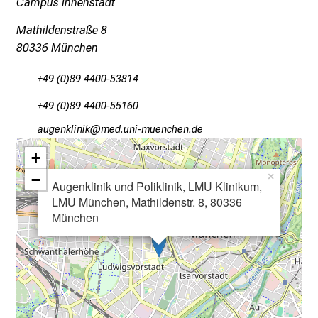
Campus Innenstadt
n
T
Mathildenstraße 8
a
80336 München
g
v
+49 (0)89 4400-53814
o
+49 (0)89 4400-55160
l
l
gfxiuoälulo
vim ful#vfiuyziu-mi
e
+
r
−
×
i
Augenklinik und Poliklinik, LMU Klinikum,
n
LMU München, Mathildenstr. 8, 80336
München
s
p
i
r
i
e