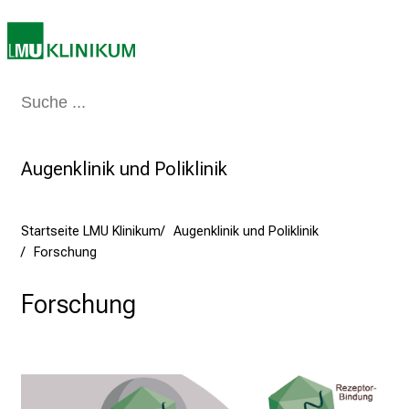
e
a
m
2
Medizin & Pflege
Patienten & Besucher
Forschung
Lehre
Das Kli
7
.
J
Augenklinik und Poliklinik
u
n
i
Startseite LMU Klinikum
Augenklinik und Poliklinik
2
Forschung
0
2
Forschung
5
d
e
n