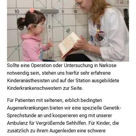
K
l
i
n
i
k
u
m
Sollte eine Operation oder Untersuchung in Narkose
–
notwendig sein, stehen uns hierfür sehr erfahrene
e
Kinderanästhesisten und auf der Station ausgebildete
i
Kinderkrankenschwestern zur Seite.
n
T
Für Patienten mit seltenen, erblich bedingten
a
Augenerkrankungen bieten wir eine spezielle
Genetik-
g
Sprechstunde
an und kooperieren eng mit unserer
v
Ambulanz für Vergrößernde Sehhilfen
. Für Kinder, die
o
zusätzlich zu ihrem Augenleiden eine schwere
l