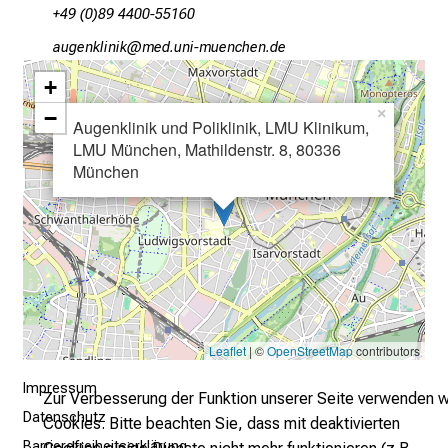
E
+49 (0)89 4400-55160
i
gfxiuoäluYlo
vimsfulhvfiuyziu;/mi
n
b
+
l
−
×
Augenklinik und Poliklinik, LMU Klinikum,
i
LMU München, Mathildenstr. 8, 80336
c
München
k
e
i
n
d
e
n
a
Leaflet
| ©
OpenStreetMap
contributors
n
Impressum
Zur Verbesserung der Funktion unserer Seite verwenden w
s
Datenschutz
Cookies. Bitte beachten Sie, dass mit deaktivierten
p
Barrierefreiheitserklärung