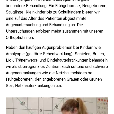
e
besondere Behandlung. Für Frühgeborene, Neugeborene,
t
Säuglinge, Kleinkinder bis zu Schulkindern bieten wir
a
eine auf das Alter des Patienten abgestimmte
g
Augenuntersuchung und Behandlung an. Die
d
Untersuchungen erfolgen meist zusammen mit unseren
e
Orthoptistinnen.
r
Neben den häufigen Augenproblemen bei Kindern wie
P
Amblyopie (gestörte Sehentwicklung), Schielen, Brillen,
f
Lid-, Tränenwegs- und Bindehauterkrankungen behandeln
l
wir als überregionales Zentrum auch seltene und schwere
e
Augenerkrankungen wie die Netzhautschäden bei
g
Frühgeborenen, den angeborenen Grauen oder Grünen
e
Star, Netzhauterkrankungen u.a.
a
m
L
M
U