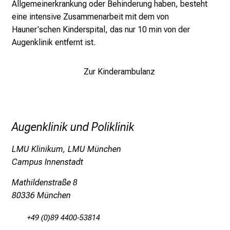
Allgemeinerkrankung oder Behinderung haben, besteht
l
eine intensive Zusammenarbeit mit dem
von
e
Hauner'schen Kinderspital
, das nur 10 min von der
r
Augenklinik entfernt ist.
i
n
Zur Kinderambulanz
s
p
i
r
Augenklinik und Poliklinik
i
e
LMU Klinikum, LMU München
r
Campus Innenstadt
e
n
Mathildenstraße 8
d
80336 München
e
r
+49 (0)89 4400-53814