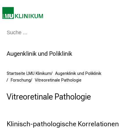
f
l
e
g
e
Medizin & Pflege
Patienten & Besucher
Forschung
Lehre
Das Kli
a
m
L
Augenklinik und Poliklinik
M
U
K
Startseite LMU Klinikum
Augenklinik und Poliklinik
l
Forschung
Vitreoretinale Pathologie
i
Vitreoretinale Pathologie
n
i
k
u
Klinisch-pathologische Korrelationen
m