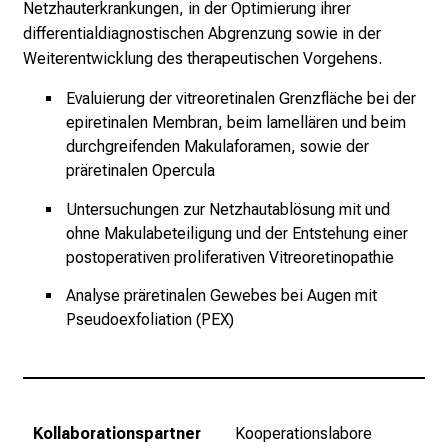
i
Netzhauterkrankungen, in der Optimierung ihrer
n
differentialdiagnostischen Abgrenzung sowie in der
d
Weiterentwicklung des therapeutischen Vorgehens.
e
Evaluierung der vitreoretinalen Grenzfläche bei der
n
epiretinalen Membran,
beim lamellären und beim
a
durchgreifenden Makulaforamen,
sowie der
n
präretinalen Opercula
s
p
Untersuchungen zur Netzhautablösung mit und
r
ohne Makulabeteiligung
und der Entstehung einer
postoperativen proliferativen Vitreoretinopathie
u
c
Analyse präretinalen Gewebes bei Augen mit
h
Pseudoexfoliation (PEX)
s
v
o
l
l
Kollaborationspartner
Kooperationslabore