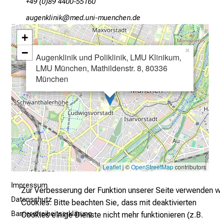
+49 (0)89 4400-55160
d
DgfxniuoäluloD
vim/fulGvfiduyziusmi
e
c
+
k
−
×
Augenklinik und Poliklinik, LMU Klinikum,
e
LMU München, Mathildenstr. 8, 80336
n
München
S
i
e
v
i
e
l
Leaflet
| ©
OpenStreetMap
contributors
f
ä
Impressum
Zur Verbesserung der Funktion unserer Seite verwenden w
l
Datenschutz
Cookies. Bitte beachten Sie, dass mit deaktivierten
t
Barrierefreiheitserklärung
Cookies einige Dienste nicht mehr funktionieren (z.B.
i