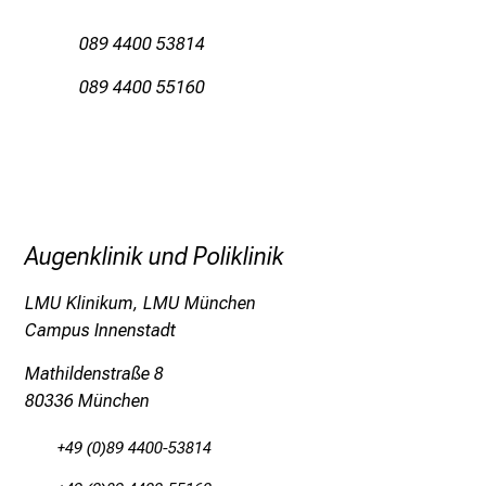
f
e
089 4400 53814
n
089 4400 55160
S
i
e
E
x
p
Augenklinik und Poliklinik
e
r
LMU Klinikum, LMU München
t
Campus Innenstadt
e
n
Mathildenstraße 8
,
80336 München
e
n
+49 (0)89 4400-53814
t