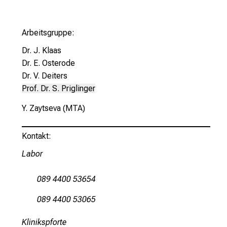
n
P
f
Arbeitsgruppe:
l
Dr. J. Klaas
e
Dr. E. Osterode
g
Dr. V. Deiters
e
Prof. Dr. S. Priglinger
a
l
Y. Zaytseva (MTA)
l
t
Kontakt:
a
Labor
g
.
089 4400 53654
T
r
089 4400 53065
e
f
Klinikspforte