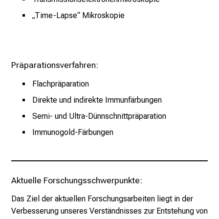
r
i
„Time-Lapse“ Mikroskopie
e
r
e
n
Präparationsverfahren:
d
Flachpräparation
e
Direkte und indirekte Immunfärbungen
r
E
Semi- und Ultra-Dünnschnittpräparation
i
Immunogold-Färbungen
n
b
l
i
Aktuelle Forschungsschwerpunkte:
c
k
Das Ziel der aktuellen Forschungsarbeiten liegt in der
e
Verbesserung unseres Verständnisses zur Entstehung von