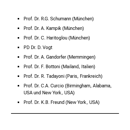
e
n
u
Prof. Dr. R.G. Schumann (München)
n
Prof. Dr. A. Kampik (München)
d
Prof. Dr. C. Haritoglou (München)
g
a
PD Dr. D. Vogt
n
Prof. Dr. A. Gandorfer (Memmingen)
z
Prof. Dr. F. Bottoni (Mailand, Italien)
h
e
Prof. Dr. R. Tadayoni (Paris, Frankreich)
i
Prof. Dr. C.A. Curcio (Birmingham, Alabama,
t
USA und New York, USA)
l
Prof. Dr. K.B. Freund (New York, USA)
i
c
h
e