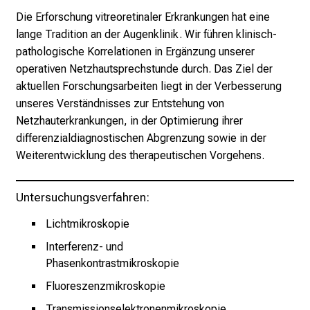
–
Die Erforschung vitreoretinaler Erkrankungen hat eine
e
lange Tradition an der Augenklinik. Wir führen klinisch-
i
pathologische Korrelationen in Ergänzung unserer
n
operativen Netzhautsprechstunde
durch. Das Ziel der
T
aktuellen Forschungsarbeiten liegt in der Verbesserung
a
unseres Verständnisses zur Entstehung von
g
Netzhauterkrankungen, in der Optimierung ihrer
v
differenzialdiagnostischen Abgrenzung sowie in der
o
Weiterentwicklung des therapeutischen Vorgehens.
l
l
e
Untersuchungsverfahren:
r
Lichtmikroskopie
i
n
Interferenz- und
s
Phasenkontrastmikroskopie
p
Fluoreszenzmikroskopie
i
Transmissionselektronenmikroskopie