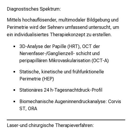
l
Diagnostisches Spektrum:
i
n
Mittels hochauflösender, multimodaler Bildgebung und
i
Perimetrie wird der Sehnerv umfassend untersucht, um
k
ein individualisiertes Therapiekonzept zu erstellen.
u
3D-Analyse der Papille (HRT), OCT der
m
Nervenfaser-/Ganglienzell- schicht und
–
peripapillären Mikrovaskularisation (OCT-A)
e
i
Statische, kinetische und frühfunktionelle
n
Perimetrie (HEP)
T
Stationäres 24 h-Tagesnachtdruck-Profil
a
g
Biomechanische Augeninnendruckanalyse: Corvis
v
ST, ORA
o
l
Laser-und chirurgische Therapieverfahren:
l