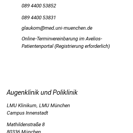
089 4400 53852
i
t
089 4400 53831
l
xSägfoüv
vim ful_vfiuyziueJmi
i
c
Online-Terminvereinbarung im Avelios-
h
Patientenportal (Registrierung erforderlich)
e
n
P
f
l
e
Augenklinik und Poliklinik
g
e
LMU Klinikum, LMU München
a
Campus Innenstadt
l
Mathildenstraße 8
l
80336 München
t