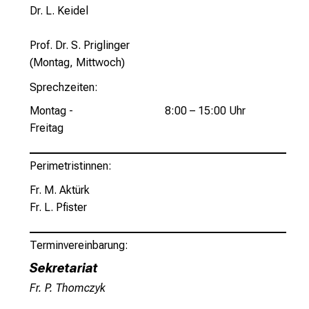
Dr. L. Keidel
c
h
Prof. Dr. S. Priglinger
s
(Montag, Mittwoch)
v
o
Sprechzeiten:
l
Montag -
8:00 – 15:00 Uhr
l
Freitag
e
n
Perimetristinnen:
u
n
Fr. M. Aktürk
d
Fr. L. Pfister
g
a
Terminvereinbarung:
n
Sekretariat
z
Fr. P. Thomczyk
h
e