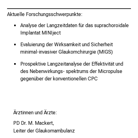
n
b
Aktuelle Forschungsschwerpunkte:
l
Analyse der Langzeitdaten für das suprachoroidale
i
Implantat MINIject
c
k
Evaluierung der Wirksamkeit und Sicherheit
e
minimal-invasiver Glaukomchirurgie (MIGS)
i
Prospektive Langzeitanalyse der Effektivität und
n
des Nebenwirkungs- spektrums der Micropulse
d
gegenüber der konventionellen CPC
e
n
a
n
Ärztinnen und Ärzte:
s
p
PD Dr. M. Mackert
,
r
Leiter der Glaukomambulanz
u