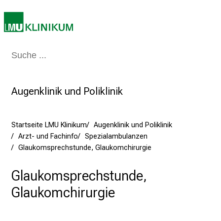
t
a
g
d
Medizin & Pflege
Patienten & Besucher
Forschung
Lehre
Das Kli
e
r
P
Augenklinik und Poliklinik
f
l
e
Startseite LMU Klinikum
Augenklinik und Poliklinik
g
Arzt- und Fachinfo
Spezialambulanzen
e
Glaukomsprechstunde, Glaukomchirurgie
a
m
Glaukomsprechstunde,
L
Glaukomchirurgie
M
U
K