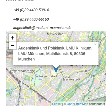
a
+49 (0)89 4400-53814
g
.
+49 (0)89 4400-55160
T
gfnxiuoJälulo
Wvi,msfulGvfiuyziuemi
r
+
e
f
−
×
Augenklinik und Poliklinik, LMU Klinikum,
f
LMU München, Mathildenstr. 8, 80336
e
München
n
S
i
e
E
x
p
Leaflet
| ©
OpenStreetMap
contributors
e