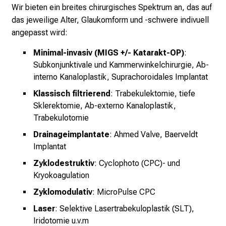
Wir bieten ein breites chirurgisches Spektrum an, das auf
e
das jeweilige Alter, Glaukomform und -schwere indivuell
r
angepasst wird:
i
n
Minimal-invasiv (MIGS +/- Katarakt-OP)
:
s
Subkonjunktivale und Kammerwinkelchirurgie, Ab-
p
interno Kanaloplastik, Suprachoroidales Implantat
i
Klassisch filtrierend
: Trabekulektomie, tiefe
r
Sklerektomie, Ab-externo Kanaloplastik,
i
Trabekulotomie
e
Drainageimplantate
: Ahmed Valve, Baerveldt
r
Implantat
e
n
Zyklodestruktiv
: Cyclophoto (CPC)- und
d
Kryokoagulation
e
Zyklomodulativ
: MicroPulse CPC
r
Laser
: Selektive Lasertrabekuloplastik (SLT),
E
Iridotomie u.v.m
i