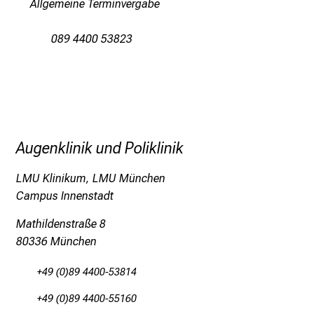
Allgemeine Terminvergabe
i
n
089 4400 53823
d
e
n
a
n
s
Augenklinik und Poliklinik
p
r
LMU Klinikum, LMU München
u
Campus Innenstadt
c
Mathildenstraße 8
h
80336 München
s
v
+49 (0)89 4400-53814
o
l
+49 (0)89 4400-55160
l