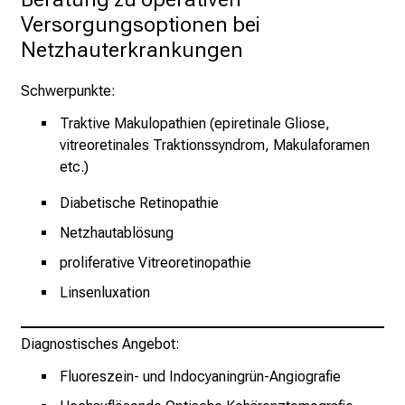
f
Versorgungsoptionen bei 
l
Netzhauterkrankungen
e
g
Schwerpunkte:
e
Traktive Makulopathien
(epiretinale Gliose,
a
vitreoretinales Traktionssyndrom, Makulaforamen
m
etc.)
L
M
Diabetische Retinopathie
U
Netzhautablösung
K
l
proliferative Vitreoretinopathie
i
Linsenluxation
n
i
Diagnostisches Angebot:
k
u
Fluoreszein- und Indocyaningrün-Angiografie
m