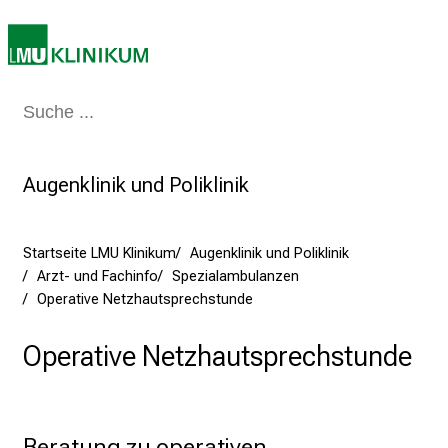
d
e
n
K
a
Medizin & Pflege
Patienten & Besucher
Forschung
Lehre
Das Kli
r
r
Augenklinik und Poliklinik
i
e
r
Startseite LMU Klinikum
Augenklinik und Poliklinik
e
Arzt- und Fachinfo
Spezialambulanzen
t
Operative Netzhautsprechstunde
a
g
Operative Netzhautsprechstunde
d
e
r
P
Beratung zu operativen 