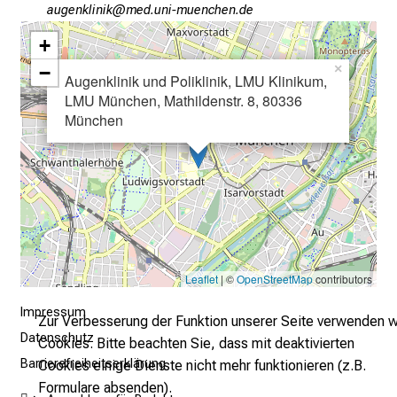
gfxiuoälulo
vim-fulGnvfiuydziu-m;i
e
n
+
u
−
×
Augenklinik und Poliklinik, LMU Klinikum,
n
LMU München, Mathildenstr. 8, 80336
d
München
g
a
n
z
h
e
i
Leaflet
| ©
OpenStreetMap
contributors
t
l
Impressum
Zur Verbesserung der Funktion unserer Seite verwenden w
i
Datenschutz
Cookies. Bitte beachten Sie, dass mit deaktivierten
c
Barrierefreiheitserklärung
Cookies einige Dienste nicht mehr funktionieren (z.B.
h
Formulare absenden).
e