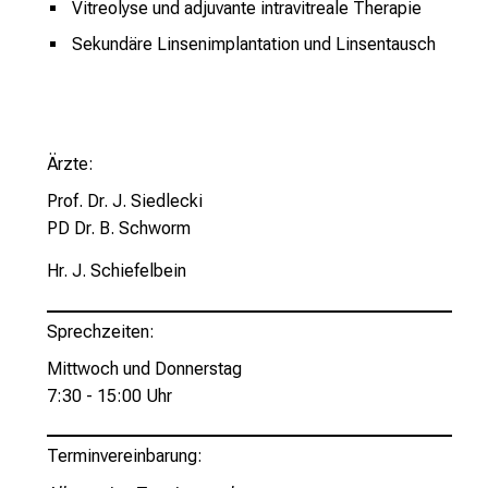
Vitreolyse und adjuvante intravitreale Therapie
r
Sekundäre Linsenimplantation und Linsentausch
i
e
r
e
n
Ärzte:
d
Prof. Dr. J. Siedlecki
e
PD Dr. B. Schworm
r
E
Hr. J. Schiefelbein
i
n
Sprechzeiten:
b
Mittwoch und Donnerstag
l
7:30 - 15:00 Uhr
i
c
k
Terminvereinbarung:
e