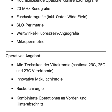
Hochauflösende Optische Kohärenztomografie
–
20 MHz Sonografie
e
i
Fundusfotografie (inkl. Optos Wide Field)
n
SLO-Perimetrie
T
Weitwinkel-Fluoreszein-Angiografie
a
g
Mikroperimetrie
v
o
Operatives Angebot:
l
Alle Techniken der Vitrektomie (nahtlose 23G, 25G
l
und 27G Vitrektomie)
e
r
Innovative Makulachirurgie
i
Buckelchirurgie
n
s
Kombinierte Operationen an Vorder- und
p
Hinterabschnitt
i