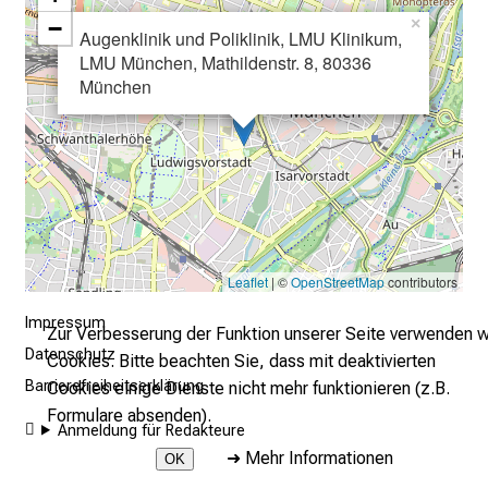
r
−
×
Augenklinik und Poliklinik, LMU Klinikum,
E
LMU München, Mathildenstr. 8, 80336
i
München
n
b
l
i
c
k
e
Leaflet
| ©
OpenStreetMap
contributors
i
n
Impressum
Zur Verbesserung der Funktion unserer Seite verwenden w
d
Datenschutz
Cookies. Bitte beachten Sie, dass mit deaktivierten
e
Barrierefreiheitserklärung
Cookies einige Dienste nicht mehr funktionieren (z.B.
n
Formulare absenden).
Anmeldung für Redakteure
a
➜
Mehr Informationen
n
OK
s