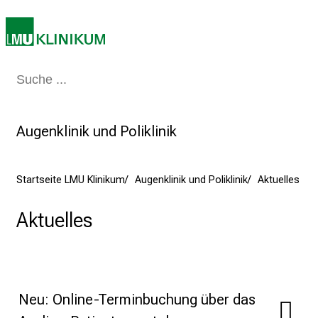
7
.
J
u
Medizin & Pflege
Patienten & Besucher
Forschung
Lehre
Das Kli
n
i
2
Augenklinik und Poliklinik
0
2
5
Startseite LMU Klinikum
Augenklinik und Poliklinik
Aktuelles
d
e
Aktuelles
n
K
a
r
r
Neu: Online-Terminbuchung über das
i