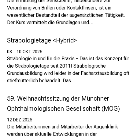
Die Ermittlung der Sehschärfe, insbesondere zur
M
Verordnung von Brillen oder Kontaktlinsen, ist ein
U
wesentlicher Bestandteil der augenärztlichen Tätigkeit.
K
Der Kurs vermittelt die Grundlagen und…
l
i
Strabologietage <Hybrid>
n
i
08 – 10 OKT 2026
Strabologie in und für die Praxis – Das ist das Konzept für
k
die Strabologietage seit 2011! Strabologische
u
Grundausbildung wird leider in der Facharztausbildung oft
m
stiefmütterlich behandelt. Das…
–
e
i
59. Weihnachtssitzung der Münchner
n
Ophthalmologischen Gesellschaft (MOG)
T
a
12 DEZ 2026
Die Mitarbeiterinnen und Mitarbeiter der Augenklinik
g
werden über aktuelle Entwicklungen in der
v