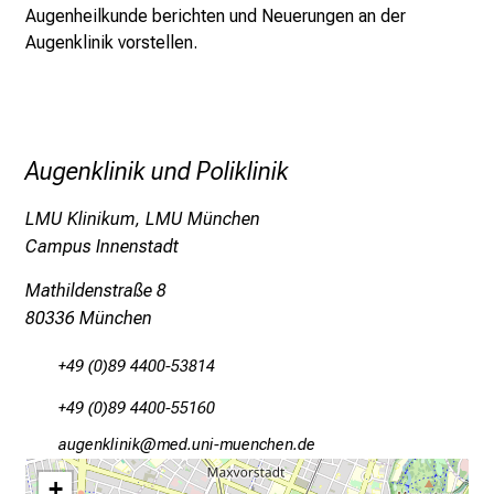
Augenheilkunde berichten und Neuerungen an der
o
Augenklinik vorstellen.
l
l
e
r
i
Augenklinik und Poliklinik
n
s
LMU Klinikum, LMU München
p
Campus Innenstadt
i
Mathildenstraße 8
r
80336 München
i
e
+49 (0)89 4400-53814
r
e
+49 (0)89 4400-55160
n
gfxaiuoälulo
vim ful#vfiuyziu-mi
d
+
e