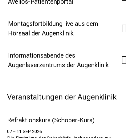
Avelios-Patientenportal
e
r
e
Montagsfortbildung live aus dem
t
Hörsaal der Augenklinik
a
g
d
Informationsabende des
e
Augenlaserzentrums der Augenklinik
r
P
f
l
Veranstaltungen der Augenklinik
e
g
e
Refraktionskurs (Schober-Kurs)
a
m
07 – 11 SEP 2026
L